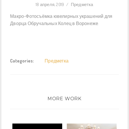
18 апреля, 2019
/
Предметка
Макро-Фотосъёмка ювелирных украшений для
Дворца Обручальных Колец в Воронеже.
Categories:
Предметка
MORE WORK