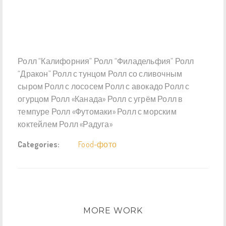
Ролл “Калифорния” Ролл “Филадельфия” Ролл
“Дракон” Ролл с тунцом Ролл со сливочным
сыром Ролл с лососем Ролл с авокадо Ролл с
огурцом Ролл «Канада» Ролл с угрём Ролл в
темпуре Ролл «Футомаки» Ролл с морским
коктейлем Ролл «Радуга»
Categories:
Food-фото
MORE WORK