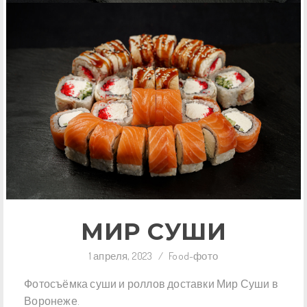
МИР СУШИ
1 апреля, 2023
/
Food-фото
Фотосъёмка суши и роллов доставки Мир Суши в
Воронеже.